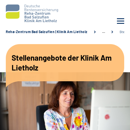
Reha-Zentrum Bad Salzuflen | Klinik Am Lietholz
…
Stelle
Unsere Klinik
Stellenangebote der Klinik Am
Unsere Angebote
Lietholz
Service
Karriere
Sozialdienste & Zuweisende
Suche