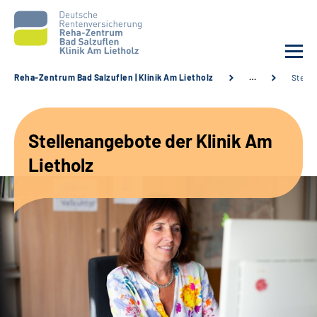
Reha-Zentrum Bad Salzuflen | Klinik Am Lietholz
…
Stelle
Unsere Klinik
Stellenangebote der Klinik Am
Unsere Angebote
Lietholz
Service
Karriere
Sozialdienste & Zuweisende
Suche