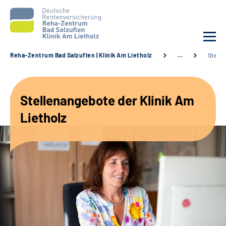
Reha-Zentrum Bad Salzuflen | Klinik Am Lietholz
…
Stelle
Unsere Klinik
Stellenangebote der Klinik Am
Unsere Angebote
Lietholz
Service
Karriere
Sozialdienste & Zuweisende
Suche