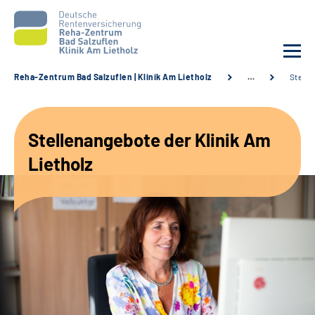
Reha-Zentrum Bad Salzuflen | Klinik Am Lietholz
…
Stelle
Unsere Klinik
Stellenangebote der Klinik Am
Unsere Angebote
Lietholz
Service
Karriere
Sozialdienste & Zuweisende
Suche