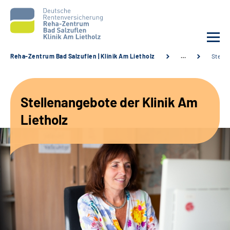
Reha-Zentrum Bad Salzuflen | Klinik Am Lietholz
…
Stelle
Unsere Klinik
Stellenangebote der Klinik Am
Unsere Angebote
Lietholz
Service
Karriere
Sozialdienste & Zuweisende
Suche