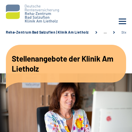
Reha-Zentrum Bad Salzuflen | Klinik Am Lietholz
…
Stelle
Unsere Klinik
Stellenangebote der Klinik Am
Unsere Angebote
Lietholz
Service
Karriere
Sozialdienste & Zuweisende
Suche