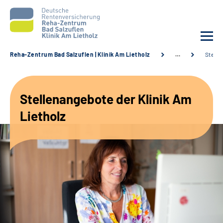
Reha-Zentrum Bad Salzuflen | Klinik Am Lietholz
…
Stelle
Unsere Klinik
Stellenangebote der Klinik Am
Unsere Angebote
Lietholz
Service
Karriere
Sozialdienste & Zuweisende
Suche