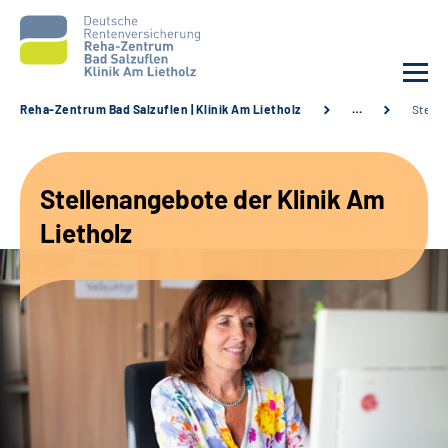
Reha-Zentrum Bad Salzuflen | Klinik Am Lietholz
…
Stelle
Unsere Klinik
Stellenangebote der Klinik Am
Unsere Angebote
Lietholz
Service
Karriere
Sozialdienste & Zuweisende
Suche