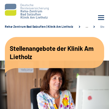
Reha-Zentrum Bad Salzuflen | Klinik Am Lietholz
…
Stelle
Unsere Klinik
Stellenangebote der Klinik Am
Unsere Angebote
Lietholz
Service
Karriere
Sozialdienste & Zuweisende
Suche