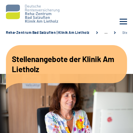
Reha-Zentrum Bad Salzuflen | Klinik Am Lietholz
…
Stelle
Unsere Klinik
Stellenangebote der Klinik Am
Unsere Angebote
Lietholz
Service
Karriere
Sozialdienste & Zuweisende
Suche