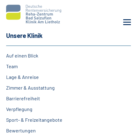
Unsere Klinik
Unsere Klinik
Auf einen Blick
Unsere Angebote
Team
Lage & Anreise
Service
Zimmer & Ausstattung
Karriere
Barrierefreiheit
Verpflegung
Sozialdienste & Zuweisende
Sport- & Freizeitangebote
Suche
Bewertungen