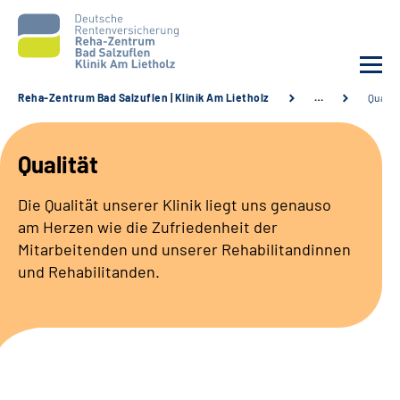
Reha-Zentrum Bad Salzuflen | Klinik Am Lietholz
…
Qualit
Unsere Klinik
Qualität
Unsere Angebote
Die Qualität unserer Klinik liegt uns genauso
am Herzen wie die Zufriedenheit der
Service
Mitarbeitenden und unserer Rehabilitandinnen
und Rehabilitanden.
Karriere
Sozialdienste & Zuweisende
Suche