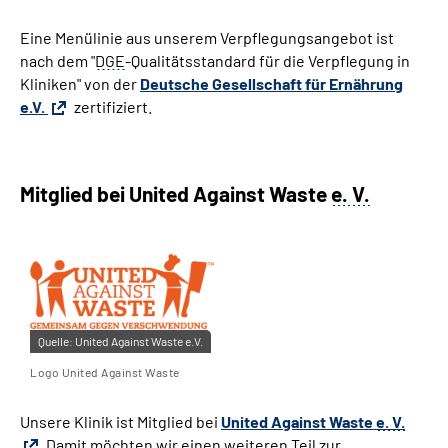
Eine Menülinie aus unserem Verpflegungsangebot ist
nach dem "
DGE
-Qualitätsstandard für die Verpflegung in
Kliniken" von der
Deutsche Gesellschaft für Ernährung
e.V.
zertifiziert.
Mitglied bei United Against Waste
e. V.
Quelle:
United Against Waste e.V.
Logo United Against Waste
Unsere Klinik ist Mitglied bei
United Against Waste
e. V.
Damit möchten wir einen weiteren Teil zur