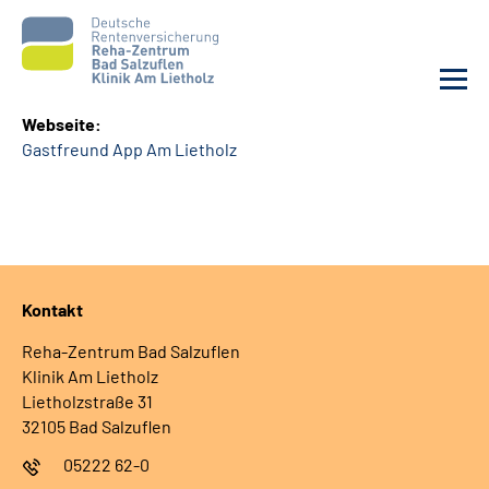
Webseite:
Gastfreund App Am Lietholz
Unsere Klinik
Unsere Angebote
Service
Kontakt
Karriere
Reha-Zentrum Bad Salzuflen
Klinik Am Lietholz
Sozialdienste & Zuweisende
Lietholzstraße 31
32105 Bad Salzuflen
Suche
05222 62-0