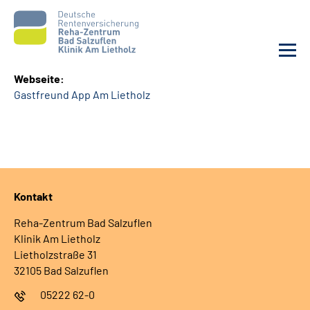
Webseite:
Gastfreund App Am Lietholz
Unsere Klinik
Unsere Angebote
Service
Kontakt
Karriere
Reha-Zentrum Bad Salzuflen
Klinik Am Lietholz
Sozialdienste & Zuweisende
Lietholzstraße 31
32105 Bad Salzuflen
Suche
05222 62-0